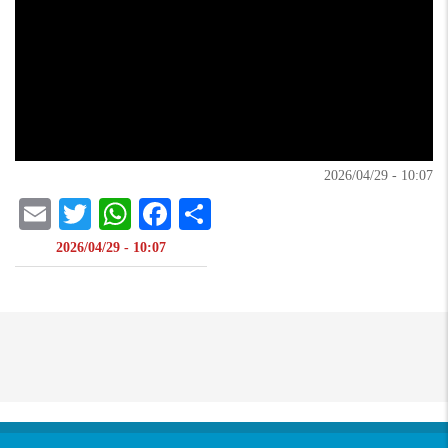
10:07 - 2026/04/29
il
atsApp
itter
Facebook
Share
10:07 - 2026/04/29