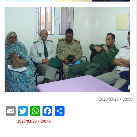
20:50 - 2025/03/20
il
atsApp
itter
Facebook
Share
20:46 - 2025/03/20