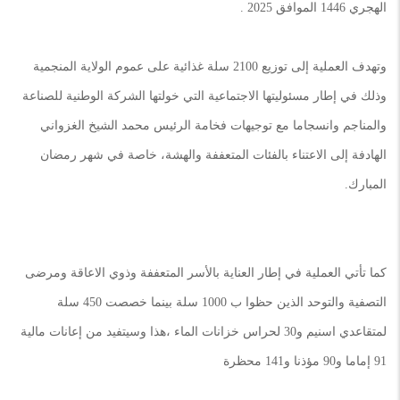
الهجري 1446 الموافق 2025 .
وتهدف العملية إلى توزيع 2100 سلة غذائية على عموم الولاية المنجمية
وذلك في إطار مسئوليتها الاجتماعية التي خولتها الشركة الوطنية للصناعة
والمناجم وانسجاما مع توجيهات فخامة الرئيس محمد الشيخ الغزواني
الهادفة إلى الاعتناء بالفئات المتعففة والهشة، خاصة في شهر رمضان
المبارك.
كما تأتي العملية في إطار العناية بالأسر المتعففة وذوي الاعاقة ومرضى
التصفية والتوحد الذين حظوا ب 1000 سلة بينما خصصت 450 سلة
لمتقاعدي اسنيم و30 لحراس خزانات الماء ،هذا وسيتفيد من إعانات مالية
91 إماما و90 مؤذنا و141 محظرة